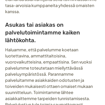
tasa-arvoisia kumppaneita yhdessä omaisten
kanssa.
Asukas tai asiakas on
palvelutoimintamme kaiken
lähtökohta.
Haluamme, että palvelumme koetaan
luotettavina, ammattitaitoisina,
vuorovaikutteisina, empaattisina. Sen vuoksi
palvelumme toteutetaan miellyttävässä
palveluympäristössä. Parannamme
palveluitamme asiakkaiden odotusten ja
toiveiden mukaisesti ottaen omaiset mukaan
suunnitteluun. Toimintamme lähtee
asiakkaittemme tarpeiden tunnistamisesta.
Palveluketjun tule toimia saumattomasti.