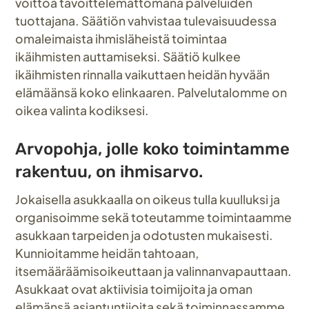
voittoa tavoittelemattomana palveluiden
tuottajana. Säätiön vahvistaa tulevaisuudessa
omaleimaista ihmisläheistä toimintaa
ikäihmisten auttamiseksi. Säätiö kulkee
ikäihmisten rinnalla vaikuttaen heidän hyvään
elämäänsä koko elinkaaren. Palvelutalomme on
oikea valinta kodiksesi.
Arvopohja, jolle koko toimintamme
rakentuu, on ihmisarvo.
Jokaisella asukkaalla on oikeus tulla kuulluksi ja
organisoimme sekä toteutamme toimintaamme
asukkaan tarpeiden ja odotusten mukaisesti.
Kunnioitamme heidän tahtoaan,
itsemääräämisoikeuttaan ja valinnanvapauttaan.
Asukkaat ovat aktiivisia toimijoita ja oman
elämänsä asiantuntijoita sekä toiminnassamme