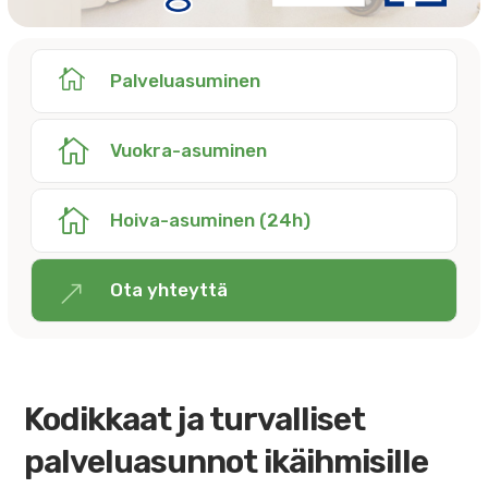

Palveluasuminen

Vuokra-asuminen

Hoiva-asuminen (24h)
Ota yhteyttä
&
Kodikkaat ja turvalliset
palveluasunnot ikäihmisille