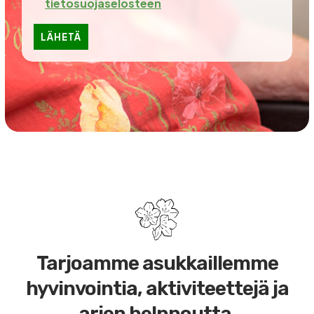
tietosuojaselosteen
Tarjoamme asukkaillemme
hyvinvointia, aktiviteettejä ja
arjen helppoutta.