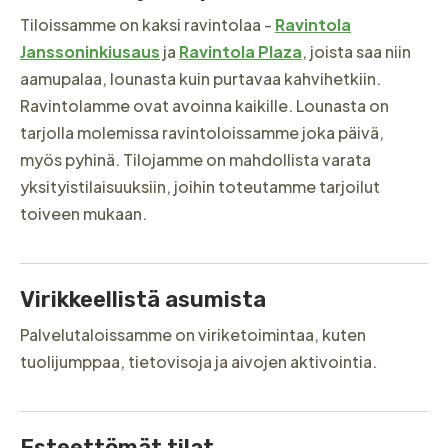
Tiloissamme on kaksi ravintolaa -
Ravintola
Janssoninkiusaus
ja
Ravintola Plaza
, joista saa niin
aamupalaa, lounasta kuin purtavaa kahvihetkiin.
Ravintolamme ovat avoinna kaikille. Lounasta on
tarjolla molemissa ravintoloissamme joka päivä,
myös pyhinä. Tilojamme on mahdollista varata
yksityistilaisuuksiin, joihin toteutamme tarjoilut
toiveen mukaan.
Virikkeellistä asumista
Palvelutaloissamme on viriketoimintaa, kuten
tuolijumppaa, tietovisoja ja aivojen aktivointia.
Esteettömät tilat