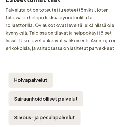
Palvelutalot on toteutettu esteettömiksi, joten
talossa on helppo liikkua pyörätuolilla tai
rollaattorilla. Oviaukot ovat leveitä, eikä niissä ole
kynnyksiä. Taloissa on tilavat ja helppokäyttöiset
hissit. Ulko-ovet aukeavat sähköisesti. Asuntoja on
erikokoisia, ja valtaosassa on lasitetut parvekkeet.
Hoivapalvelut
Sairaanhoidolliset palvelut
Siivous- ja pesulapalvelut