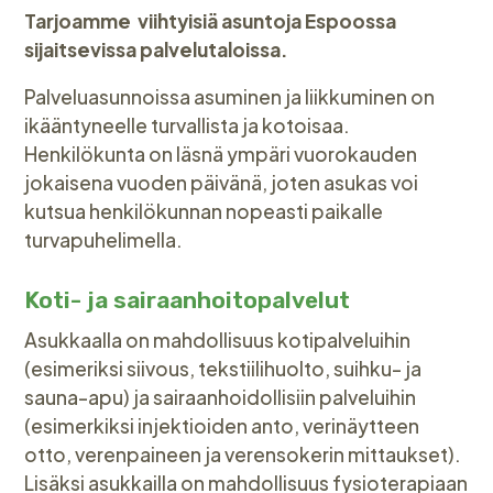
Tarjoamme viihtyisiä asuntoja Espoossa
sijaitsevissa palvelutaloissa.
Palveluasunnoissa asuminen ja liikkuminen on
ikääntyneelle turvallista ja kotoisaa.
Henkilökunta on läsnä ympäri vuorokauden
jokaisena vuoden päivänä, joten asukas voi
kutsua henkilökunnan nopeasti paikalle
turvapuhelimella.
Koti- ja sairaanhoitopalvelut
Asukkaalla on mahdollisuus kotipalveluihin
(esimeriksi siivous, tekstiilihuolto, suihku- ja
sauna-apu) ja sairaanhoidollisiin palveluihin
(esimerkiksi injektioiden anto, verinäytteen
otto, verenpaineen ja verensokerin mittaukset).
Lisäksi asukkailla on mahdollisuus fysioterapiaan