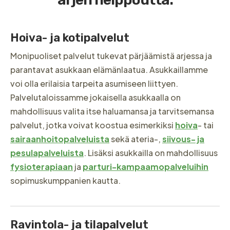
Hoiva- ja kotipalvelut
Monipuoliset palvelut tukevat pärjäämistä arjessa ja
parantavat asukkaan elämänlaatua. Asukkaillamme
voi olla erilaisia tarpeita asumiseen liittyen.
Palvelutaloissamme jokaisella asukkaalla on
mahdollisuus valita itse haluamansa ja tarvitsemansa
palvelut, jotka voivat koostua esimerkiksi
hoiva
- tai
sairaanhoitopalveluista
sekä ateria-,
siivous- ja
pesulapalveluista
. Lisäksi asukkailla on mahdollisuus
fysioterapiaan
ja
parturi-kampaamopalveluihin
sopimuskumppanien kautta.
Ravintola- ja tilapalvelut