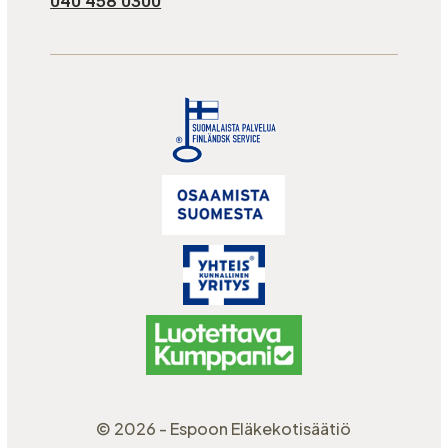
040 458 0300
© 2026 - Espoon Eläkekotisäätiö