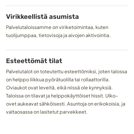
Virikkeellistä asumista
Palvelutaloissamme on viriketoimintaa, kuten
tuolijumppaa, tietovisoja ja aivojen aktivointia.
Esteettömät tilat
Palvelutalot on toteutettu esteettömiksi, joten talossa
on helppo liikkua pyörätuolilla tai rollaattorilla.
Oviaukot ovat leveitä, eikä niissä ole kynnyksiä.
Taloissa on tilavat ja helppokäyttöiset hissit. Ulko-
ovet aukeavat sähköisesti. Asuntoja on erikokoisia, ja
valtaosassa on lasitetut parvekkeet.