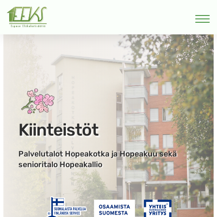
Kiinteistöt
Palvelutalot Hopeakotka ja Hopeakuu sekä
senioritalo Hopeakallio