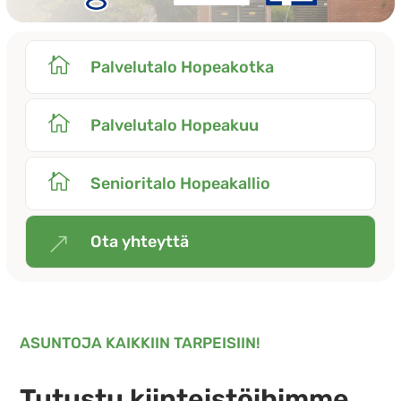

Palvelutalo Hopeakotka

Palvelutalo Hopeakuu

Senioritalo Hopeakallio
Ota yhteyttä
&
ASUNTOJA KAIKKIIN TARPEISIIN!
Tutustu kiinteistöihimme