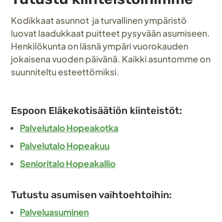
Kodikkaat asunnot ja turvallinen ympäristö
luovat laadukkaat puitteet pysyvään asumiseen.
Henkilökunta on läsnä ympäri vuorokauden
jokaisena vuoden päivänä. Kaikki asuntomme on
suunniteltu esteettömiksi.
Espoon Eläkekotisäätiön kiinteistöt:
Palvelutalo Hopeakotka
Palvelutalo Hopeakuu
Senioritalo Hopeakallio
Tutustu asumisen vaihtoehtoihin:
Palveluasuminen