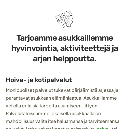
Tarjoamme asukkaillemme
hyvinvointia, aktiviteettejä ja
arjen helppoutta.
Hoiva- ja kotipalvelut
Monipuoliset palvelut tukevat pärjäämistä arjessa ja
parantavat asukkaan elämänlaatua. Asukkaillamme
voi olla erilaisia tarpeita asumiseen liittyen.
Palvelutaloissamme jokaisella asukkaalla on
mahdollisuus valita itse haluamansa ja tarvitsemansa
palvelut, jotka voivat koostua esimerkiksi
hoiva
- tai