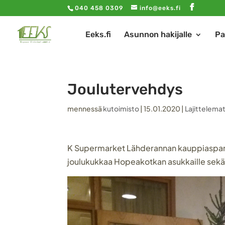
040 458 0309
info@eeks.fi
Eeks.fi
Asunnon hakijalle
Pa
Joulutervehdys
mennessä
kutoimisto
|
15.01.2020
|
Lajittelema
K Supermarket Lähderannan kauppiasparisku
joulukukkaa Hopeakotkan asukkaille sekä 