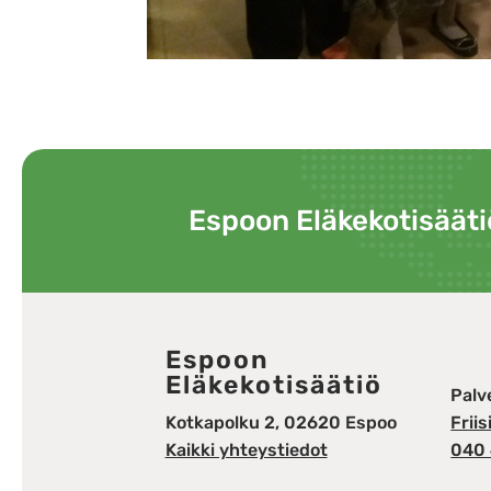
Espoon Eläkekotisääti
Espoon
Eläkekotisäätiö
Palv
Kotkapolku 2, 02620 Espoo
Frii
Kaikki yhteystiedot
040